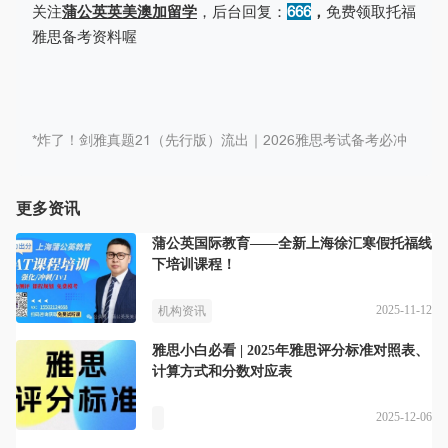
关注
蒲公英英美澳加留学
，后台回复：
666
，
免费领取托福
雅思备考资料喔
*
炸了！剑雅真题21（先行版）流出｜2026雅思考试备考必冲
更多资讯
蒲公英国际教育——全新上海徐汇寒假托福线
下培训课程！
2025-11-12
机构资讯
雅思小白必看 | 2025年雅思评分标准对照表、
计算方式和分数对应表
2025-12-06