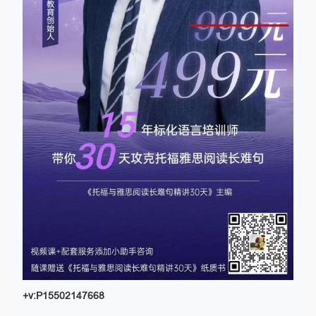
+v:P15502147668