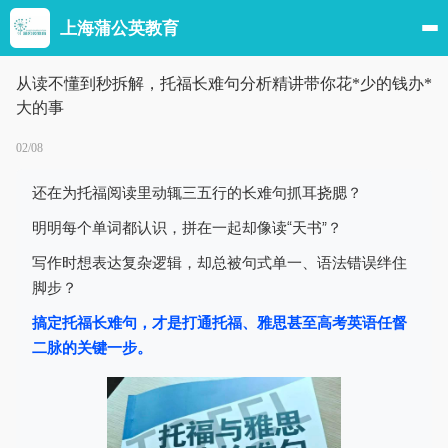
上海蒲公英教育
从读不懂到秒拆解，托福长难句分析精讲带你花*少的钱办*
大的事
02/08
还在为托福阅读里动辄三五行的长难句抓耳挠腮？
明明每个单词都认识，拼在一起却像读“天书”？
写作时想表达复杂逻辑，却总被句式单一、语法错误绊住
脚步？
搞定托福长难句，才是打通托福、雅思甚至高考英语任督
二脉的关键一步。