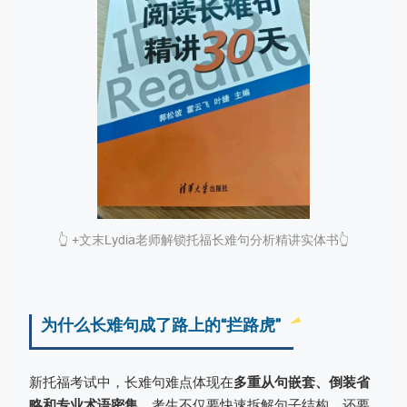
👆 +文末Lydia老师解锁托福长难句分析精讲实体书
👆
为什么长难句成了路上的“拦路虎”
新托福考试中，长难句难点体现在
多重从句嵌套、倒装省
略和专业术语密集
。考生不仅要快速拆解句子结构，还要