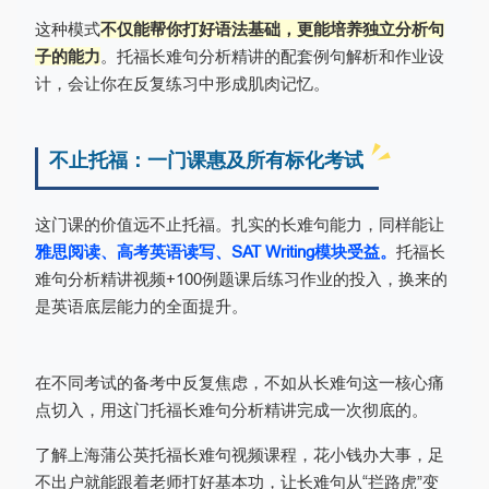
这种模式
不仅能帮你打好语法基础，更能培养独立分析句
子的能力
。托福长难句分析精讲的配套例句解析和作业设
计，会让你在反复练习中形成肌肉记忆。
不止托福：一门课惠及所有标化考试
这门课的价值远不止托福。扎实的长难句能力，同样能让
雅思阅读、高考英语读写、SAT Writing模块受益。
托福长
难句分析精讲视频+100例题课后练习作业的投入，换来的
是英语底层能力的全面提升。
在不同考试的备考中反复焦虑，不如从长难句这一核心痛
点切入，用这门托福长难句分析精讲完成一次彻底的。
了解上海蒲公英托福长难句视频课程，花小钱办大事，足
不出户就能跟着老师打好基本功，让长难句从“拦路虎”变