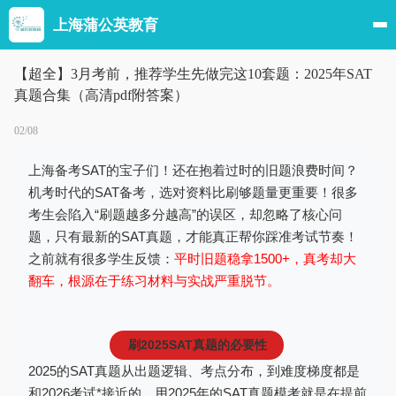
上海蒲公英教育
【超全】3月考前，推荐学生先做完这10套题：2025年SAT
真题合集（高清pdf附答案）
02/08
上海备考SAT的宝子们！还在抱着过时的旧题浪费时
间？
机考时代的SAT备考，选对资料比刷够题量更重要！很多
考生会陷入“刷题越多分越高”的误区，却忽略了核心问
题，只有最新的SAT真题，才能真正帮你踩准考试节奏！
之前就有很多学生反馈：
平时旧题稳拿1500+，真考却大
翻车，根源在于练习材料与实战严重脱节。
刷2025SAT真题的必要性
2025的SAT真题从出题逻辑、考点分布，到难度梯度都是
和2026考试*接近的，用2025年的SAT真题模考就是在提前