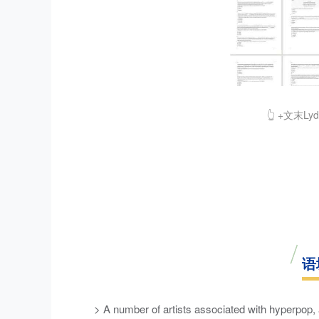
👆 +文末
语
> A number of artists associated with hyperpop,