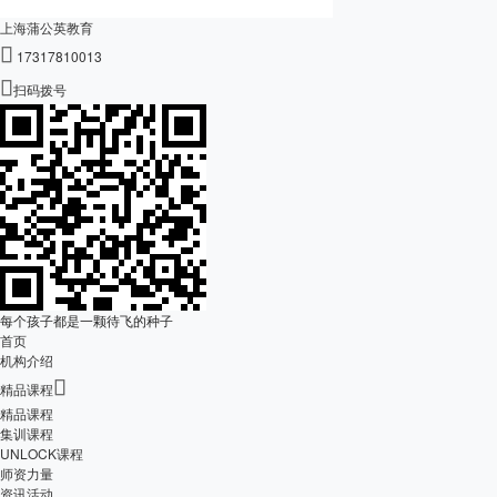
上海蒲公英教育

17317810013

扫码拨号
每个孩子都是一颗待飞的种子
首页
机构介绍

精品课程
精品课程
集训课程
UNLOCK课程
师资力量
资讯活动