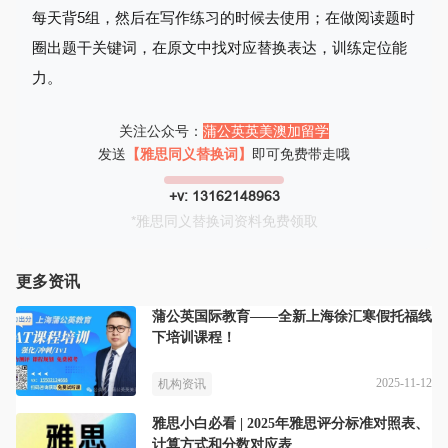
每天背5组，然后在写作练习的时候去使用；在做阅读题时
圈出题干关键词，在原文中找对应替换表达，训练定位能
力。
关注公众号：
蒲公英英美澳加留学
发送
【雅思同义替换词】
即可免费带走哦
+v: 13162148963
*雅思同义替换词资料免费领取
更多资讯
蒲公英国际教育——全新上海徐汇寒假托福线
下培训课程！
2025-11-12
机构资讯
雅思小白必看 | 2025年雅思评分标准对照表、
计算方式和分数对应表