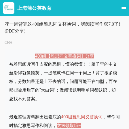
上海蒲公英教育
花一周背完这400组雅思同义替换词，我阅读写作双7.0了!
(PDF分享)
03/03
400组【雅思同义替换词】分享
被雅思阅读写作支配的恐惧，懂的都懂！！脑子里的中文
丝滑得就像德芙，一提笔就卡在同一个词上！背了很多模
板，分数如果还是上不去的话，问题可能不在句型，而在
那些被用烂了的“大白词”；做阅读题明明单词都认识，却
总找不到答案。
最近整理资料翻出压箱底的
400组雅思同义替换词
，
帮你同
时搞定雅思写作和阅读，
文末领取哦~