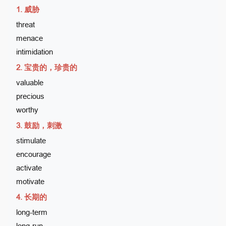
1. 威胁
threat
menace
intimidation
2. 宝贵的，珍贵的
valuable
precious
worthy
3. 鼓励，刺激
stimulate
encourage
activate
motivate
4. 长期的
long-term
long-run