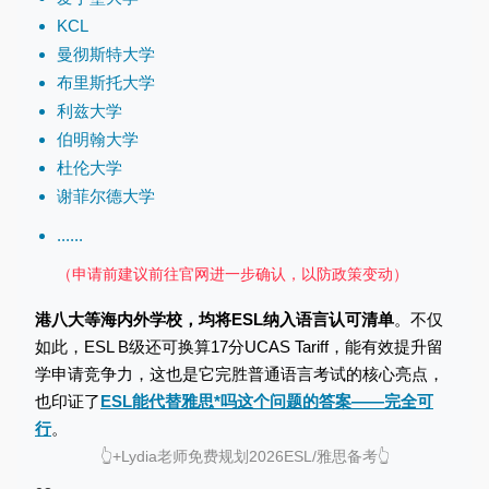
KCL
曼彻斯特大学
布里斯托大学
利兹大学
伯明翰大学
杜伦大学
谢菲尔德大学
......
（申请前建议前往官网进一步确认，以防政策变动）
港八大等海内外学校，均将ESL纳入语言认可清单
。不仅
如此，ESL B级还可换算17分UCAS Tariff，能有效提升留
学申请竞争力，这也是它完胜普通语言考试的核心亮点，
也印证了
ESL能代替雅思*吗这个问题的答案——完全可
行
。
👆
+Lydia老师免费规划2026ESL/雅思备考
👆