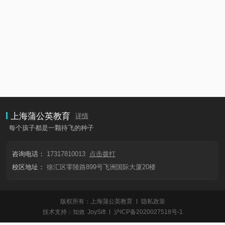
上海蒲公英教育
详情
每个孩子都是一颗待飞的种子
咨询电话：
17317810013
点击拨打
校区地址：
徐汇区零陵路899号飞洲国际大厦20楼
版权所有：上海蒲公英教育
隐私政策
技术支持：
知效
JoySift
沪ICP备2020027518号-1