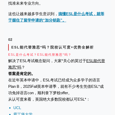
找准未来专业方向。
这也让越来越多学生意识到，
搞懂ESL是什么考试，就等
于握住了留学申请的“加分钥匙”。
02
ESL能代替雅思*吗？院校认可度+优势全解析
ESL是什么考试？ESL能代替雅思*吗？
解决了ESL考试概念疑问，大家*关心的莫过于
ESL能代替
雅思*吗
？
答案是肯定的。
在近年英本申请中，ESL考试已经成为众多学子的语言
Plan B，2025Fall英本申请季，就有不少考生凭借ESL*成
功免掉语言con，顺利拿下梦校offer。
从认可度来看，英国绝大多数院校都认可ESL*：
UCL
爱丁堡大学