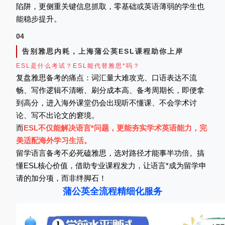
陷阱，更侧重关键信息抓取，零基础或英语薄弱的学生也
能稳步提升。
04
告别雅思内耗，上海蒲公英ESL课程助你上岸
ESL是什么考试？ESL能代替雅思*吗？
复盘雅思备考的痛点：词汇量大难攻克、口语表达不流
畅、写作逻辑不清晰、刷分成本高、备考周期长，即便拿
到高分，进入海外课堂仍会出现听不懂课、不会学术讨
论、写不出论文的窘境。
而
ESL不仅能解决语言*问题，更能夯实学术英语能力，完
美适配海外学习生活。
留学语言备考不必死磕雅思，选对路径才能事半功倍。搞
懂ESL核心价值，借助专业课程发力，让语言*成为留学申
请的加分项，而非绊脚石！
蒲公英全流程精细化服务