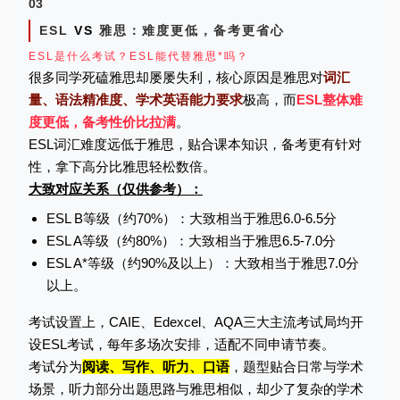
03
ESL
VS
雅思：难度更低，备考更省心
ESL是什么考试？ESL能代替雅思*吗？
很多同学死磕雅思却屡屡失利，核心原因是雅思对
词汇
量、语法精准度、学术英语能力要求
极高，而
ESL整体难
度更低，备考性价比拉满
。
ESL词汇难度远低于雅思，贴合课本知识，备考更有针对
性，拿下高分比雅思轻松数倍。
大致对应关系（仅供参考）：
ESL B等级（约70%）：大致相当于雅思6.0-6.5分
ESL A等级（约80%）：大致相当于雅思6.5-7.0分
ESL A*等级（约90%及以上）：大致相当于雅思7.0分
以上。
考试设置上，CAIE、Edexcel、AQA三大主流考试局均开
设ESL考试，每年多场次安排，适配不同申请节奏。
考试分为
阅读、写作、听力、口语
，题型贴合日常与学术
场景，听力部分出题思路与雅思相似，却少了复杂的学术