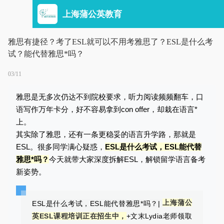
上海蒲公英教育
雅思有捷径？考了ESL就可以不用考雅思了？ESL是什么考
试？能代替雅思*吗？
03/11
雅思是无多次仍达不到院校要求，听力阅读频频翻车，口
语写作万年卡分，好不容易拿到con offer，却栽在语言*
上。
其实除了雅思，还有一条更稳妥的语言升学路，那就是
ESL。很多同学满心疑惑，
ESL是什么考试，ESL能代替
雅思*吗？
今天就带大家深度拆解ESL，解锁留学语言备考
新姿势。
上海蒲公
ESL是什么考试，ESL能代替雅思*吗？
|
英ESL课程培训正在招生中，
+文末Lydia老师领取