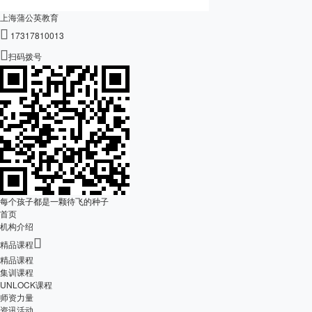
上海蒲公英教育

17317810013

扫码拨号
每个孩子都是一颗待飞的种子
首页
机构介绍

精品课程
精品课程
集训课程
UNLOCK课程
师资力量
资讯活动