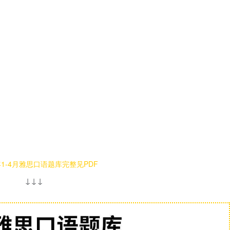
年1-4月雅思口语题库
完整见PDF
↓↓↓