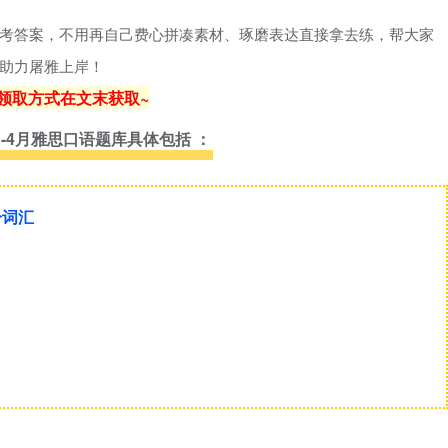
考答案，不用再自己费心拼凑素材、琢磨表达直接拿去练，帮大家
助力屠雅上岸！
领取方式在文末获取~
年1-4月雅思口语题库
具体包括 ：
分词汇