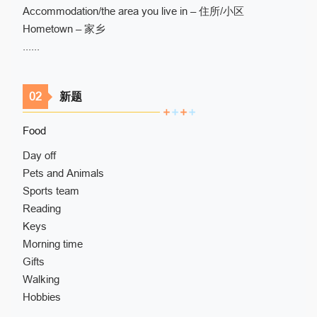
Accommodation/the area you live in – 住所/小区
Hometown – 家乡
......
02
新题
Food
Day off
Pets and Animals
Sports team
Reading
Keys
Morning time
Gifts
Walking
Hobbies
......