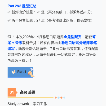
Part 2&3 题型汇总
✅ 新鲜出炉新题：25 道（高分突破口，抓紧练熟冲分）
✅ 历年保留旧题：27 道（备考性价比超高，稳稳拿捏）
💥 ！本次2026年1-4月雅思口语题库
全题型配齐
，配套
答
案 + 音频
双料干货！所有内容均由
雅思口语高分老师亲笔
编写
，
涵盖最新话题题干、7.5 分口语示范答案，还有配套
音频可跟读模仿，从题干到表达一站式搞定，雅思口语备
考高效不费力！
Part 1
0
1
高频话题
Study or work – 学习工作