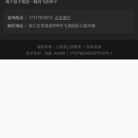
每个孩子都是一颗待飞的种子
咨询电话：
17317810013
点击拨打
校区地址：
徐汇区零陵路899号飞洲国际大厦20楼
版权所有：上海蒲公英教育
隐私政策
技术支持：
知效
JoySift
沪ICP备2020027518号-1