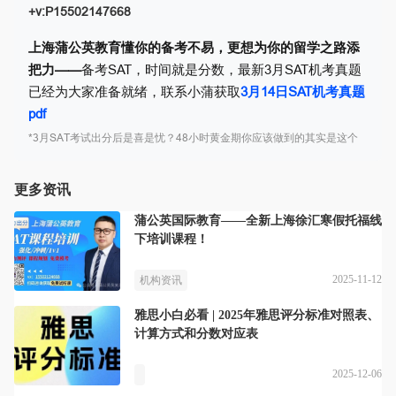
+v:P15502147668
上海蒲公英教育懂你的备考不易，更想为你的留学之路添
把力——
备考SAT，时间就是分数，
最新3月SAT机考真题
已经为大家准备就绪，联系小蒲获取
3月14日SAT机考真题
pdf
*3
月SAT考试出分后是喜是忧？48小时黄金期你应该做到的其实是这个
更多资讯
蒲公英国际教育——全新上海徐汇寒假托福线
下培训课程！
2025-11-12
机构资讯
雅思小白必看 | 2025年雅思评分标准对照表、
计算方式和分数对应表
2025-12-06