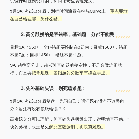
试设计时就预设好的，和同场考生表现无关。
3月SAT考试出分后，别把时间浪费在抱怨Curve上，
重点要放
在自己错在哪、为什么错。
2. 高分段拼的是容错率，基础题一分都不能丢
目标SAT1550+，全科错题要控制在3题内；目标1500+，错题
不超7题；目标1450+，错题不超11题。
SAT越往高分走，越考验基础题的稳定性，不是会做难题就
行，而是要
把常规题、基础题的分数牢牢攥在手里。
3. 先补基础失误，别死磕难题：
3月SAT考试出分后复盘，先问自己：词汇题有没有不该丢的
分？语法有没有低级错误？？
高难题失分可以理解，但基础失误频繁出现，说明地基不稳。*
快的路径，永远是先
解决基础漏洞，再攻克难题。