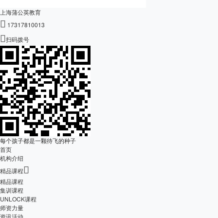
上海蒲公英教育

17317810013

扫码拨号
每个孩子都是一颗待飞的种子
首页
机构介绍

精品课程
精品课程
集训课程
UNLOCK课程
师资力量
资讯活动