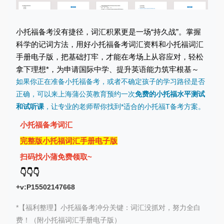
小托福备考没有捷径，词汇积累更是一场“持久战”。掌握
科学的记词方法，用好小托福备考词汇资料和小托福词汇
手册电子版，把基础打牢，才能在考场上从容应对，轻松
拿下理想*，为申请国际中学、提升英语能力筑牢根基～
如果你正在准备小托福备考，或者不确定孩子的学习路径是否
正确，可以来上海蒲公英教育预约一次
免费的小托福水平测试
和试听课
，让专业的老师帮你找到*适合的小托福T备考方案。
小托福备考词汇
完整版小托福词汇手册电子版
扫码找小蒲免费领取~
👇
👇
👇
+v:P15502147668
*
【福利整理】小托福备考冲分关键：词汇没抓对，努力全白
费！（附小托福词汇手册电子版）