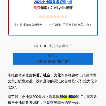
2026小托福备考资料pdf
免费
领取+文末Lydia老师
以下是“小托福备考资料——小托福词汇手册电子版”相关内容：
PART 01
小托福备考词汇
词汇，
小托福冲分的“敲门砖”
小托福考试覆盖
科普、社会、文化
等多种题材，想要
读懂
文章、听懂对话
，没有足够的词汇储备就是“巧妇难为无米
之炊”。
据了解，小托福800分以上需掌握
3500-4500
词汇，而高效
积累小托福备考词汇，正是突破高分的第一步。