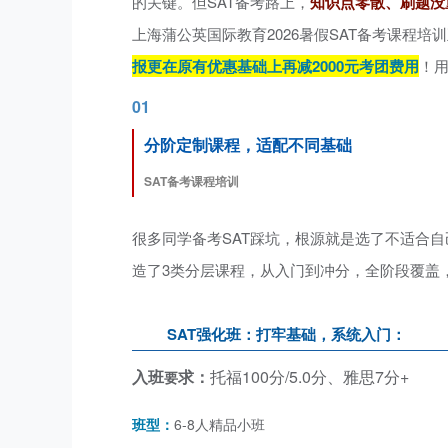
的关键。但SAT备考路上，
知识点零散、刷题没
上海蒲公英国际教育2026暑假SAT备考课程
报更在原有优惠基础上再减2000元考团费用
！用
01
分阶定制课程，适配不同基础
SAT备考课程培训
很多同学备考SAT踩坑，根源就是选了不适合
造了3类分层课程，从入门到冲分，全阶段覆盖
SAT强化班：打牢基础，系统入门：
入班
求：
托福100分/5.0分、雅思7分+
要
班
型
：
6-8人精品小班