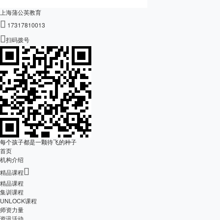
上海蒲公英教育

17317810013

扫码拨号
每个孩子都是一颗待飞的种子
首页
机构介绍

精品课程
精品课程
集训课程
UNLOCK课程
师资力量
资讯活动