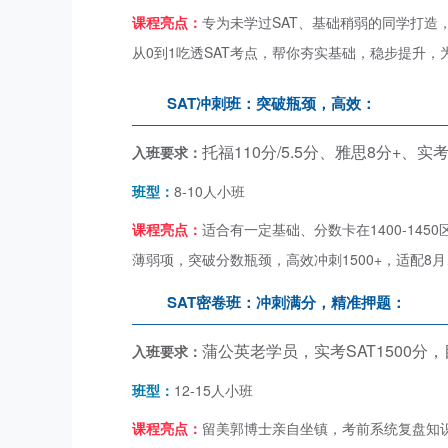
课程
亮
点：
专为未学过SAT、基础稍弱的同学打
从0到1吃透SAT考点，帮你夯实基础，稳步提升
SAT冲刺班：突破瓶颈，高效：
托福110分/5.5分、雅思8分+、实考
入班要求：
班型：
8-10人小班
课程亮点：
适合有一定基础、分数卡在1400-14
薄弱项，突破分数瓶颈，高效冲刺1500+，适配8
SAT密卷班：冲刺满分，精准押题
：
蒲公英老学员，实考SAT1500分，
入班要求：
班型：
12-15人小班
课程亮点：
留美郭博士亲自坐镇，考前系统复盘知