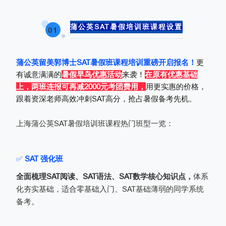
蒲公英SAT暑假培训班课程设置
01
蒲公英留美郭博士SAT暑假班课程培训重磅开启报名！
更
有诚意满满的
暑假早鸟优惠活动
来袭！
在原有优惠基础
上，两班连报可再减2000元考团费用，
用更实惠的价格，
跟着资深老师高效冲刺SAT高分，抢占暑假备考先机。
上海蒲公英SAT暑假培训班课程热门班型一览：
✅
SAT 强化班
全面梳理SAT阅读、SAT语法、SAT数学核心知识点，
体系
化夯实基础，适合零基础入门、SAT基础薄弱的同学系统
备考。