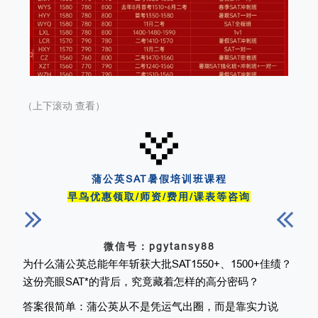
（上下滚动 查看）
蒲公英SAT暑假培训班课程
早鸟优惠领取/师资/费用/课表等咨询
微信号：pgytansy88
为什么蒲公英总能年年斩获大批SAT1550+、1500+佳绩？
这份亮眼SAT*的背后，究竟藏着怎样的高分密码？ 
答案很简单：蒲公英从不是凭运气出圈，而是靠实力说