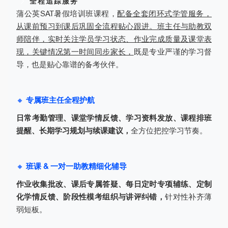
全程追踪服务
蒲公英SAT暑假培训班课程，
配备全套闭环式学管服务，
从课前预习到课后巩固全流程贴心跟进。班主任与助教双
师陪伴，实时关注学员学习状态、作业完成质量及课堂表
现，关键情况第一时间同步家长，
既是专业严谨的学习督
导，也是贴心靠谱的备考伙伴。
🔸
专属班主任全程护航
日常考勤管理、课堂学情反馈、学习资料发放、课程排班
提醒、长期学习规划与续课建议，
全方位把控学习节奏。
🔸
班课 & 一对一助教精细化辅导
作业收集批改、课后专属答疑、每日定时专项辅练、定制
化学情反馈、阶段性模考组织与讲评纠错，
针对性补齐薄
弱短板。