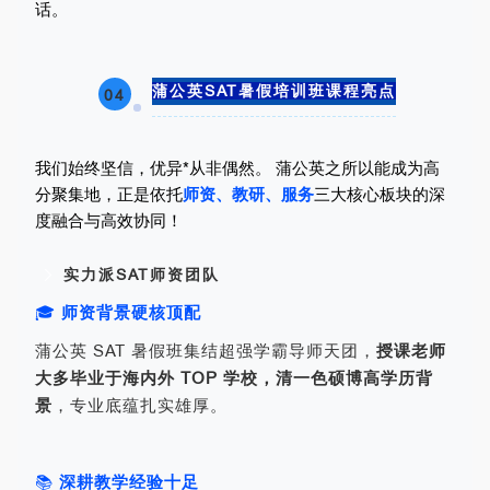
话。
蒲公英SAT暑假培训班课程亮点
04
我们始终坚信，优异*从非偶然。 蒲公英之所以能成为高
分聚集地，正是依托
师资、教研、服务
三大核心板块的深
度融合与高效协同！
实力派SAT师资团队
🎓
师资背景硬核顶配
蒲公英 SAT 暑假班集结超强学霸导师天团，
授课老师
大多毕业于海内外 TOP 学校，清一色硕博高学历背
景
，专业底蕴扎实雄厚。
📚
深耕教学经验十足