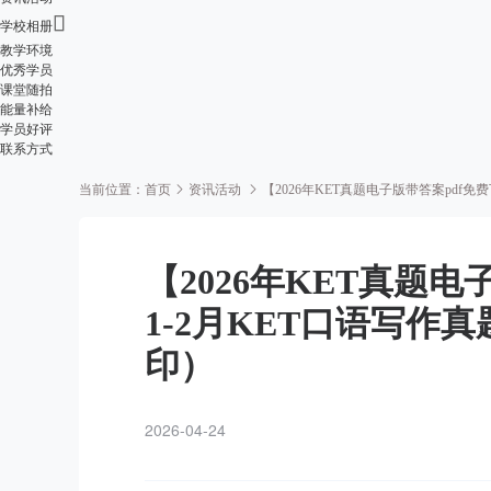

学校相册
教学环境
优秀学员
课堂随拍
能量补给
学员好评
联系方式
当前位置：
首页
资讯活动
【2026年KET真题电子版带答案pdf
【2026年KET真题电
1-2月KET口语写
印）
2026-04-24