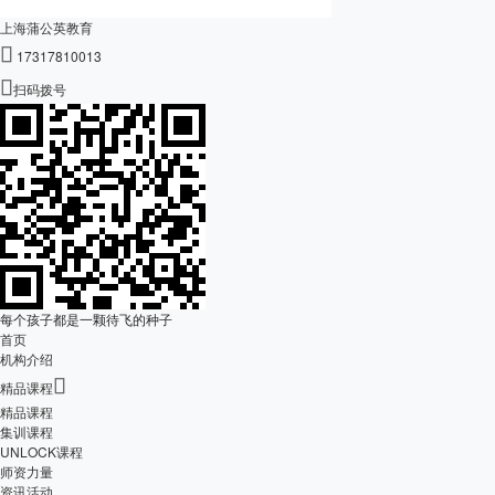
上海蒲公英教育

17317810013

扫码拨号
每个孩子都是一颗待飞的种子
首页
机构介绍

精品课程
精品课程
集训课程
UNLOCK课程
师资力量
资讯活动