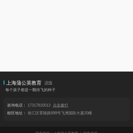
上海蒲公英教育
详情
每个孩子都是一颗待飞的种子
咨询电话：
17317810013
点击拨打
校区地址：
徐汇区零陵路899号飞洲国际大厦20楼