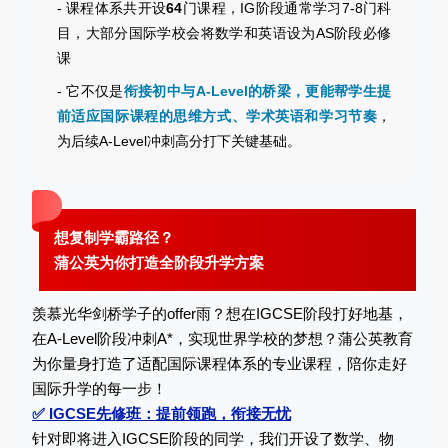
- 课程体系共开设
64
门课程，IG阶段通常学习7-8门科
目，大部分国际学校会将数学和英语设为AS阶段必修
课
- 它不仅是
衔接初中与A-Level的桥梁，更能帮学生提
前适应国际课程的思维方式、学术英语和学习节奏
，
为后续A-Level冲刺高分打下关键基础。
想复制学霸路径？
蒲公英为你打造全阶段升学方案
羡慕光华剑桥学子的offer雨？想在IGCSE阶段打好地基，
在A-Level阶段冲刺A*，实现世界学校的梦想？蒲公英教育
为你量身打造了适配国际课程体系的专业课程，陪你走好
国际升学的每一步！
✅ IGCSE先修班：提前领跑，衔接无忧
针对即将进入IGCSE阶段的同学，我们开设了数学、物