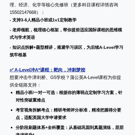
理、经济、化学等核心先修班（更多科目课程详情咨询
15502147668）：
- 支持3-6人精品小班或1v1定制教学
- 老师领航，梳理核心框架，帮你提前适应国际课程的思维模
式与学术英语
- 知识点拆解+题型精讲，规避学习误区，为后续A-Level学习
筑牢根基
✅ A-Level冲A*课程：靶向，冲刺梦校
想要冲击牛津剑桥、G5学校？蒲公英A-Level课程为你提
供全链路支持：
精品小班/一对一可选：根据你的薄弱点定制学习方案，针
对性突破重难点
考官视角拆解考点：精研考纲评分标准，精准把握得分要
点，适配英国大学申请要求
分阶段刷题体系+全科覆盖：从基础巩固到真题演练，层层