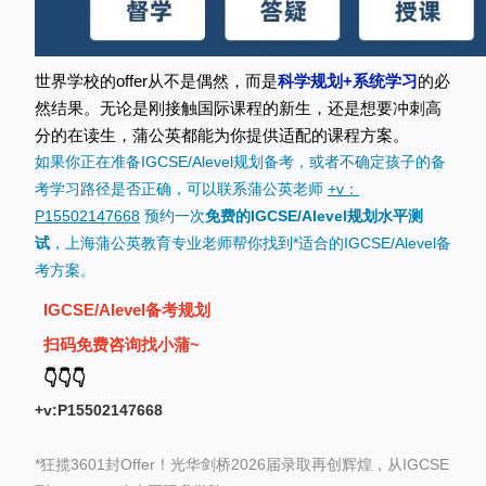
世界学校的offer从不是偶然，而是
科学规划+系统学习
的必
然结果。无论是刚接触国际课程的新生，还是想要冲刺高
分的在读生，蒲公英都能为你提供适配的课程方案。
如果你正在准备IGCSE/Alevel规划备考，或者不确定孩子的备
考学习路径是否正确，可以联系蒲公英老师
+v：
P15502147668
预约一次
免费的IGCSE/Alevel规划水平测
试
，
上海蒲公英教育
专业老师帮你找到*适合的IGCSE/Alevel备
考方案。
IGCSE/Alevel备考规划
扫码免费咨询找小蒲~
👇
👇
👇
+v:P15502147668
*
狂揽3601封Offer！光华剑桥2026届录取再创辉煌，从IGCSE