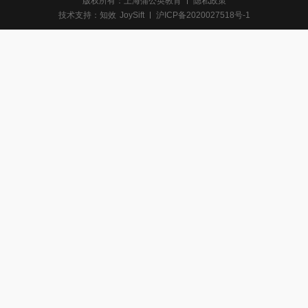
版权所有：上海蒲公英教育
隐私政策
技术支持：
知效
JoySift
沪ICP备2020027518号-1