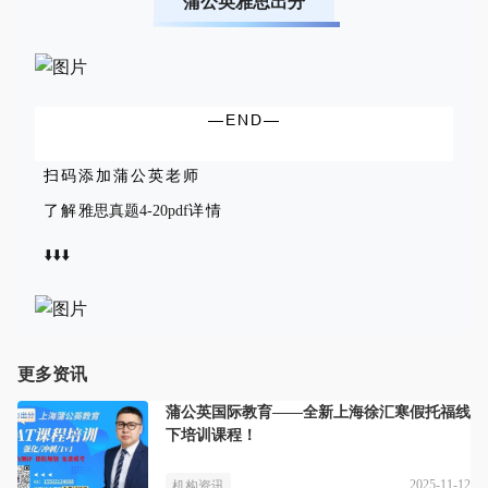
蒲公英雅思出分
—END—
扫码添加蒲公英老师
了解
详情
雅思真题4-20pdf
⬇️
⬇️
⬇️
更多资讯
蒲公英国际教育——全新上海徐汇寒假托福线
下培训课程！
2025-11-12
机构资讯