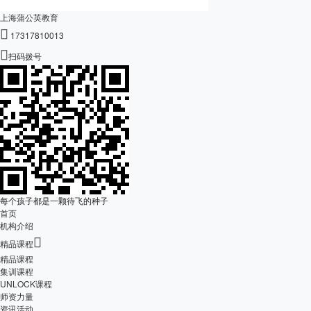
上海蒲公英教育

17317810013

扫码拨号
每个孩子都是一颗待飞的种子
首页
机构介绍

精品课程
精品课程
集训课程
UNLOCK课程
师资力量
资讯活动