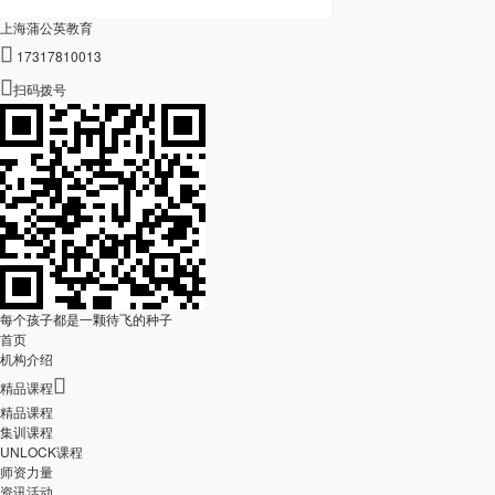
上海蒲公英教育

17317810013

扫码拨号
每个孩子都是一颗待飞的种子
首页
机构介绍

精品课程
精品课程
集训课程
UNLOCK课程
师资力量
资讯活动