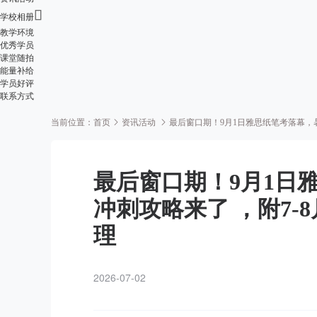

学校相册
教学环境
优秀学员
课堂随拍
能量补给
学员好评
联系方式
当前位置：
首页
资讯活动
最后窗口期！9月1日雅思纸笔考落幕，
最后窗口期！9月1日
冲刺攻略来了 ，附7
理
2026-07-02