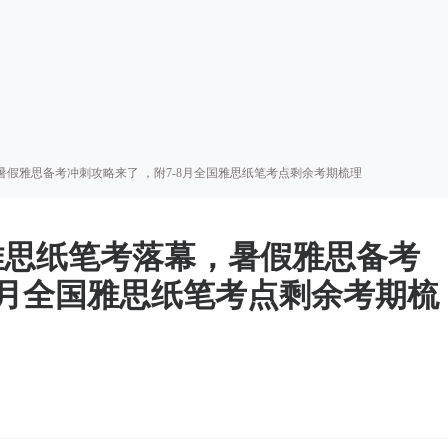
暑假雅思备考冲刺攻略来了 ，附7-8月全国雅思纸笔考点剩余考期梳理
雅思纸笔考落幕，暑假雅思备考
-8月全国雅思纸笔考点剩余考期梳