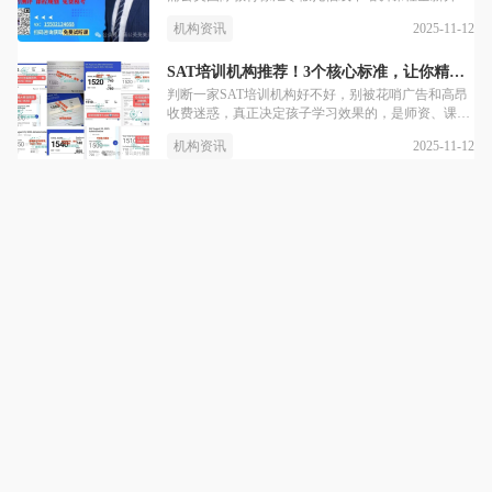
授课，
级，专为目标110+的同学打造沉浸式线下学习方案，
2025-11-12
机构资讯
依托徐汇校区本地化优势，用精准提分体系+小班盯
学，帮你在申请季前稳稳拿下高分！?为什么选择蒲
公英寒假托福线下培训课程？01✅王牌师资：留美郭
SAT培训机构推荐！3个核心标准，让你精准避开选机构的大坑！
博士领衔，15年教研沉淀，助3000+学员托福破100
判断一家SAT培训机构好不好，别被花哨广告和高昂
分。独创“场景化记忆法”等专利技巧，融入留学场景
收费迷惑，真正决定孩子学习效果的，是师资、课后
教学，拒填鸭式
管理和学习氛围这三大核心要素。今天就带大家拆解
2025-11-12
机构资讯
优质机构的底层逻辑，看看SAT培训机构推荐——上
海蒲公英教育是如何做到精准提分的！【SAT培训机
构推荐】01师资：专业够硬，负责到底-SAT培训机构
推荐-师资是培训机构的核心竞争力，评价老师的关键
从不是光鲜履历，而是实打实的提分能力和课后责任
心。蒲公英SAT主