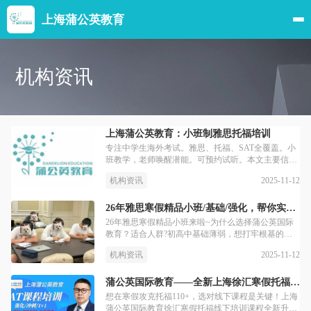
上海蒲公英教育
机构资讯
上海蒲公英教育：小班制雅思托福培训
专注中学生海外考试。雅思、托福、SAT全覆盖。小
班教学，老师唤醒潜能。可预约试听。本文主要信息
和数据源自该机构在教育宝（中国知名的第三方平
2025-11-12
机构资讯
台）的店铺内容。
26年雅思寒假精品小班/基础/强化，帮你实现逆雅思逆袭翻盘！
26年雅思寒假精品小班来啦~为什么选择蒲公英国际
教育？适合人群?初高中基础薄弱，想打牢根基的学
生?目标7.5+的高中生/国际学校学生；?有规划意识的
2025-11-12
机构资讯
家长和同学，强烈要求提前学习，集中冲刺；?2026
年申请留学，需在寒假集中出分的学生；?想培养自
主学习能力，适应连贯性的英语学习。26年雅思寒假
蒲公英国际教育——全新上海徐汇寒假托福线下培训课程！
精品小班优势?精细化教学|沉浸式学习?定制化出分|陪
想在寒假攻克托福110+，选对线下课程是关键！上海
伴式督学?一线名师团队，平均教龄10年+?精品小班
蒲公英国际教育徐汇寒假托福线下培训课程全新升