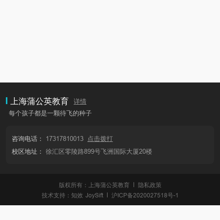
上海蒲公英教育
详情
每个孩子都是一颗待飞的种子
咨询电话：
17317810013
点击拨打
校区地址：
徐汇区零陵路899号飞洲国际大厦20楼
版权所有：上海蒲公英教育
隐私政策
技术支持：
知效
JoySift
沪ICP备2020027518号-1